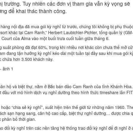
thị trường. Tuy nhiên các đơn vị tham gia vẫn kỳ vọng sẽ
ường để khai thác thành công.
hàng nội địa đã mua gói kỳ nghỉ từ trước, chúng tôi không bị phụ thuộ
sort khác tại Cam Ranh,” Herbert Laubichler-Pichler, tổng quản lý (GM
 Court của Alma vào một buổi trưa cuối tuần giữa tháng 6.
ng suất phòng đã đạt 60%, trong khi nhiều nơi khác còn chưa thể mở cửa
am đang tận hưởng kỳ nghỉ kéo dài một tuần tại đây sau khi mua gói k
c chứa hơn 3.500 khách này.
căn hộ và biệt thự, nằm ở Bắc bán đảo Cam Ranh của tỉnh Khánh Hòa
ắt đầu với mô hình dịch vụ nghỉ dưỡng theo hình thức timeshare lẫn FI
 hoặc “chia sẻ kỳ nghỉ”, xuất hiện trên thế giới từ những năm 1960. Th
hách sạn hạng sang, căn hộ cao cấp, biệt thự nghỉ dưỡng… được chia 
 phân bổ thời gian.
 đổi kỳ nghỉ trên các nền tảng hệ thống trao đổi kỳ nghỉ để đi nghỉ ở 