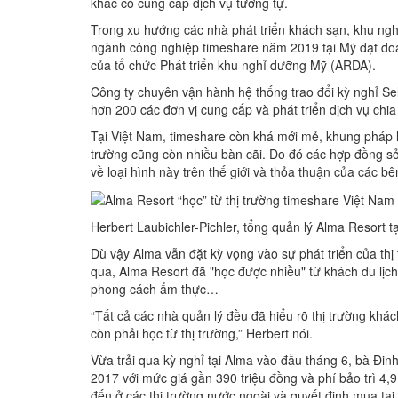
khác có cung cấp dịch vụ tương tự.
Trong xu hướng các nhà phát triển khách sạn, khu ng
ngành công nghiệp timeshare năm 2019 tại Mỹ đạt doanh
của tổ chức Phát triển khu nghỉ dưỡng Mỹ (ARDA).
Công ty chuyên vận hành hệ thống trao đổi kỳ nghỉ Se
hơn 200 các đơn vị cung cấp và phát triển dịch vụ chia
Tại Việt Nam, timeshare còn khá mới mẻ, khung pháp l
trường cũng còn nhiều bàn cãi. Do đó các hợp đồng sở
về loại hình này trên thế giới và thỏa thuận của các bê
Herbert Laubichler-Pichler, tổng quản lý Alma Resort 
Dù vậy Alma vẫn đặt kỳ vọng vào sự phát triển của thị 
qua, Alma Resort đã "học được nhiều" từ khách du lịch 
phong cách ẩm thực…
“Tất cả các nhà quản lý đều đã hiểu rõ thị trường khá
còn phải học từ thị trường,” Herbert nói.
Vừa trải qua kỳ nghỉ tại Alma vào đầu tháng 6, bà Đi
2017 với mức giá gần 390 triệu đồng và phí bảo trì 4,9
đến ở các thị trường nước ngoài và quyết định mua tại