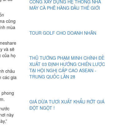
CÔNG XÂY DỰNG HỆ THỐNG NHÀ
MÁY CÀ PHÊ HÀNG ĐẦU THẾ GIỚI
ốn
lma cũng
tính mùa
TOUR GOLF CHO DOANH NHÂN
timeshare
ày và sẽ
c của họ
THỦ TƯỚNG PHẠM MINH CHÍNH ĐỀ
XUẤT 03 ĐỊNH HƯỚNG CHIẾN LƯỢC
TẠI HỘI NGHỊ CẤP CAO ASEAN -
ình châu
TRUNG QUỐC LẦN 28
n các gia
g phong
am.
GIÁ DỪA TƯƠI XUẤT KHẨU RỚT GIÁ
ĐỘT NGỘT !
 nước
nơi này
ày,”