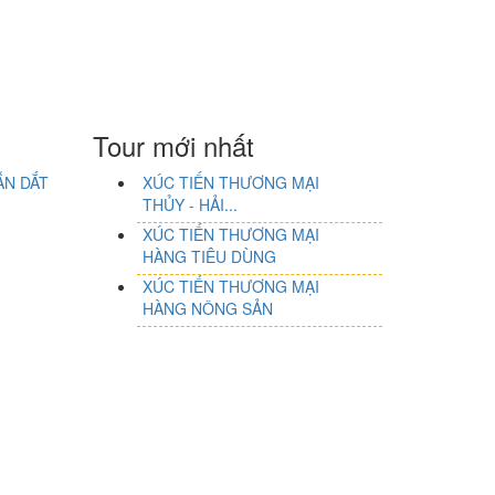
Tour mới nhất
ẪN DẮT
XÚC TIẾN THƯƠNG MẠI
THỦY - HẢI...
XÚC TIẾN THƯƠNG MẠI
HÀNG TIÊU DÙNG
XÚC TIẾN THƯƠNG MẠI
HÀNG NÔNG SẢN