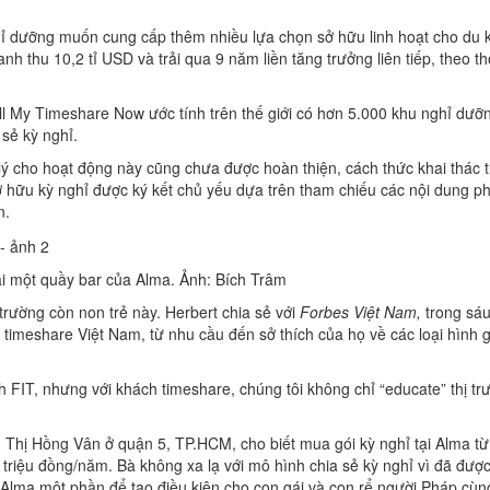
hỉ dưỡng muốn cung cấp thêm nhiều lựa chọn sở hữu linh hoạt cho du 
 thu 10,2 tỉ USD và trải qua 9 năm liền tăng trưởng liên tiếp, theo t
ll My Timeshare Now ước tính trên thế giới có hơn 5.000 khu nghỉ dưỡ
 sẻ kỳ nghỉ.
ý cho hoạt động này cũng chưa được hoàn thiện, cách thức khai thác t
 hữu kỳ nghỉ được ký kết chủ yếu dựa trên tham chiếu các nội dung p
n.
tại một quầy bar của Alma. Ảnh: Bích Trâm
trường còn non trẻ này. Herbert chia sẻ với
Forbes Việt Nam,
trong sáu
timeshare Việt Nam, từ nhu cầu đến sở thích của họ về các loại hình giả
ch FIT, nhưng với khách timeshare, chúng tôi không chỉ “educate” thị t
nh Thị Hồng Vân ở quận 5, TP.HCM, cho biết mua gói kỳ nghỉ tại Alma t
 triệu đồng/năm. Bà không xa lạ với mô hình chia sẻ kỳ nghỉ vì đã được
 Alma một phần để tạo điều kiện cho con gái và con rể người Pháp cùn