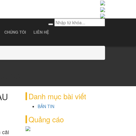
CHÚNG TÔI
LIÊN HỆ
 03...
AU
Danh mục bài viết
BẢN TIN
Quảng cáo
 cãi