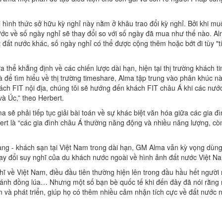
 hình thức sở hữu kỳ nghỉ này nằm ở khâu trao đổi kỳ nghỉ. Bởi khi mu
rước về số ngày nghỉ sẽ thay đổi so với số ngày đã mua như thế nào. A
t đất nước khác, số ngày nghỉ có thể được cộng thêm hoặc bớt đi tùy "
a thể khẳng định về các chiến lược dài hạn, hiện tại thị trường khách 
là để tìm hiểu về thị trường timeshare, Alma tập trung vào phân khúc n
ách FIT nội địa, chúng tôi sẽ hướng đến khách FIT châu Á khi các nướ
và Úc,” theo Herbert.
sẽ phải tiếp tục giải bài toán về sự khác biệt văn hóa giữa các gia đ
ert là “các gia đình châu Á thường năng động và nhiều năng lượng, cò
 hàng - khách sạn tại Việt Nam trong dài hạn, GM Alma vẫn kỳ vọng dùn
ay đổi suy nghĩ của du khách nước ngoài về hình ảnh đất nước Việt N
ghĩ về Việt Nam, điều đầu tiên thường hiện lên trong đầu hầu hết người
 cánh đồng lúa… Nhưng một số bạn bè quốc tế khi đến đây đã nói rằng 
n và phát triển, giúp họ có thêm nhiều cảm nhận tích cực về đất nước n