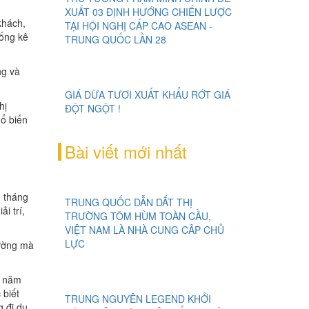
XUẤT 03 ĐỊNH HƯỚNG CHIẾN LƯỢC
khách,
TẠI HỘI NGHỊ CẤP CAO ASEAN -
hống kê
TRUNG QUỐC LẦN 28
ng và
GIÁ DỪA TƯƠI XUẤT KHẨU RỚT GIÁ
hị
ĐỘT NGỘT !
hổ biến
Bài viết mới nhất
 tháng
TRUNG QUỐC DẪN DẮT THỊ
i trí,
TRƯỜNG TÔM HÙM TOÀN CẦU,
VIỆT NAM LÀ NHÀ CUNG CÂP CHỦ
LỰC
rường mà
ừ năm
 biết
TRUNG NGUYÊN LEGEND KHỞI
g đi du