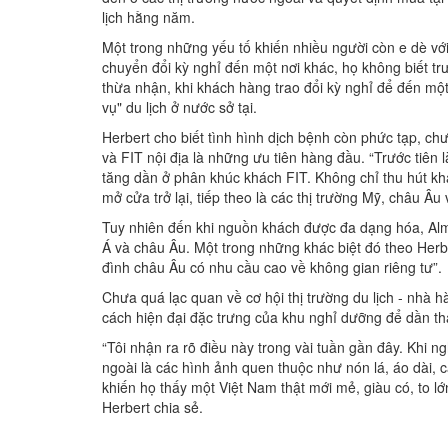
lịch hằng năm.
Một trong những yếu tố khiến nhiều người còn e dè với
chuyển đổi kỳ nghỉ đến một nơi khác, họ không biết t
thừa nhận, khi khách hàng trao đổi kỳ nghỉ để đến mộ
vụ" du lịch ở nước sở tại.
Herbert cho biết tình hình dịch bệnh còn phức tạp, chư
và FIT nội địa là những ưu tiên hàng đầu. “Trước tiên 
tăng dần ở phân khúc khách FIT. Không chỉ thu hút kh
mở cửa trở lại, tiếp theo là các thị trường Mỹ, châu Âu 
Tuy nhiên đến khi nguồn khách được đa dạng hóa, Alma 
Á và châu Âu. Một trong những khác biệt đó theo Herb
đình châu Âu có nhu cầu cao về không gian riêng tư”.
Chưa quá lạc quan về cơ hội thị trường du lịch - nhà
cách hiện đại đặc trưng của khu nghỉ dưỡng để dần th
“Tôi nhận ra rõ điều này trong vài tuần gần đây. Khi n
ngoài là các hình ảnh quen thuộc như nón lá, áo dài,
khiến họ thấy một Việt Nam thật mới mẻ, giàu có, to lớ
Herbert chia sẻ.