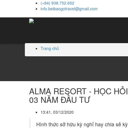
(+84) 938.752.652
info.beibaogotravel@gmail.com
Trang chủ
ALMA RESORT - HỌC HỎI 
ALMA RESORT - HỌC HỎI
03 NĂM ĐẦU TƯ
13:41, 03/12/2020
Hình thức sở hữu kỳ nghỉ hay chia sẻ k