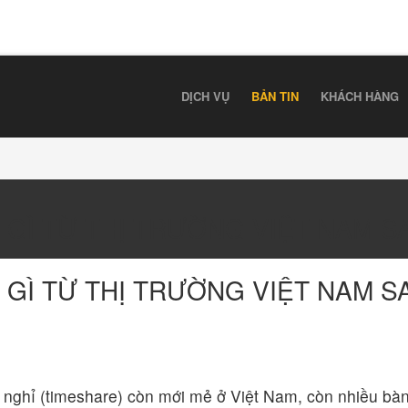
DỊCH VỤ
BẢN TIN
KHÁCH HÀNG
GÌ TỪ THỊ TRƯỜNG VIỆT NAM SAU
 GÌ TỪ THỊ TRƯỜNG VIỆT NAM S
ỳ nghỉ (timeshare) còn mới mẻ ở Việt Nam, còn nhiều bàn