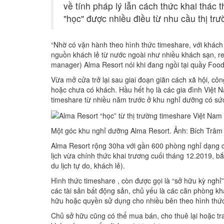
về tính pháp lý lẫn cách thức khai thác 
"học" được nhiều điều từ nhu cầu thị tr
“Nhờ có vận hành theo hình thức timeshare, với khách 
nguồn khách lẻ từ nước ngoài như nhiều khách sạn, re
manager) Alma Resort nói khi đang ngồi tại quầy Food
Vừa mở cửa trở lại sau giai đoạn giãn cách xã hội, cô
hoặc chưa có khách. Hầu hết họ là các gia đình Việt N
timeshare từ nhiều năm trước ở khu nghỉ dưỡng có sứ
Một góc khu nghỉ dưỡng Alma Resort. Ảnh: Bích Trâm
Alma Resort rộng 30ha với gần 600 phòng nghỉ dạng 
lịch vừa chính thức khai trương cuối tháng 12.2019, b
du lịch tự do, khách lẻ).
Hình thức timeshare , còn được gọi là “sở hữu kỳ nghỉ”
các tài sản bất động sản, chủ yếu là các căn phòng k
hữu hoặc quyền sử dụng cho nhiều bên theo hình thức
Chủ sở hữu cũng có thể mua bán, cho thuê lại hoặc trao