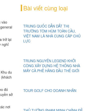
Bài viết cùng loại
c vào
TRUNG QUỐC DẪN DẮT THỊ
-general
TRƯỜNG TÔM HÙM TOÀN CẦU,
VIỆT NAM LÀ NHÀ CUNG CÂP CHỦ
 trở lại
LỰC
ỳ nghỉ
TRUNG NGUYÊN LEGEND KHỞI
CÔNG XÂY DỰNG HỆ THỐNG NHÀ
MÁY CÀ PHÊ HÀNG ĐẦU THẾ GIỚI
. Khu du
T (khách
eo đó
TOUR GOLF CHO DOANH NHÂN
quyền sở
các nơi
THỦ TƯỚNG PHẠM MINH CHÍNH ĐỀ