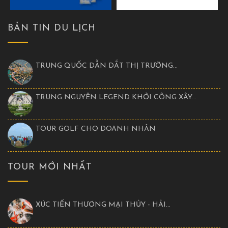
BẢN TIN DU LỊCH
TRUNG QUỐC DẪN DẮT THỊ TRƯỜNG...
TRUNG NGUYÊN LEGEND KHỞI CÔNG XÂY...
TOUR GOLF CHO DOANH NHÂN
TOUR MỚI NHẤT
XÚC TIẾN THƯƠNG MẠI THỦY - HẢI...