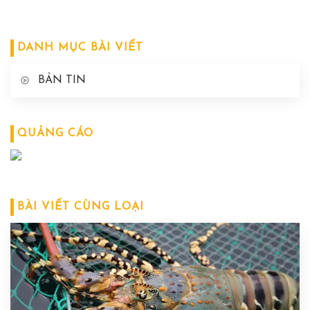
DANH MỤC BÀI VIẾT
BẢN TIN
QUẢNG CÁO
BÀI VIẾT CÙNG LOẠI