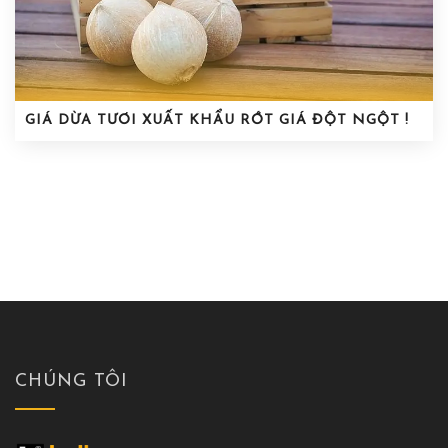
GIÁ DỪA TƯƠI XUẤT KHẨU RỚT GIÁ ĐỘT NGỘT !
CHÚNG TÔI