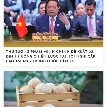
THỦ TƯỚNG PHẠM MINH CHÍNH ĐỀ XUẤT 03
ĐỊNH HƯỚNG CHIẾN LƯỢC TẠI HỘI NGHỊ CẤP
CAO ASEAN - TRUNG QUỐC LẦN 28