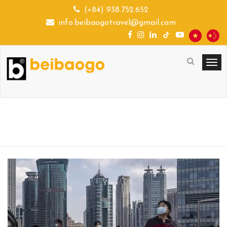
(+84) 938.752.652
info.beibaogotravel@gmail.com
TRUNG QUỐC SẼ ĐÓNG GÓP 25% VÀO
TĂNG TRƯỞNG KINH TẾ...