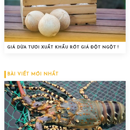
GIÁ DỪA TƯƠI XUẤT KHẨU RỚT GIÁ ĐỘT NGỘT !
BÀI VIẾT MỚI NHẤT