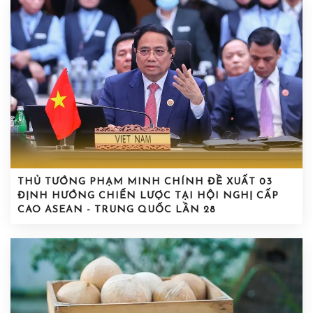
THỦ TƯỚNG PHẠM MINH CHÍNH ĐỀ XUẤT 03
ĐỊNH HƯỚNG CHIẾN LƯỢC TẠI HỘI NGHỊ CẤP
CAO ASEAN - TRUNG QUỐC LẦN 28