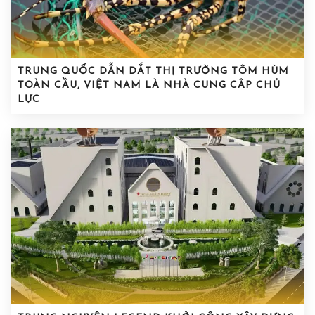
TRUNG QUỐC DẪN DẮT THỊ TRƯỜNG TÔM HÙM
TOÀN CẦU, VIỆT NAM LÀ NHÀ CUNG CÂP CHỦ
LỰC