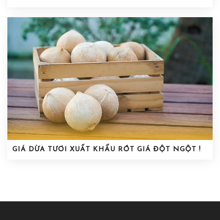
GIÁ DỪA TƯƠI XUẤT KHẨU RỚT GIÁ ĐỘT NGỘT !