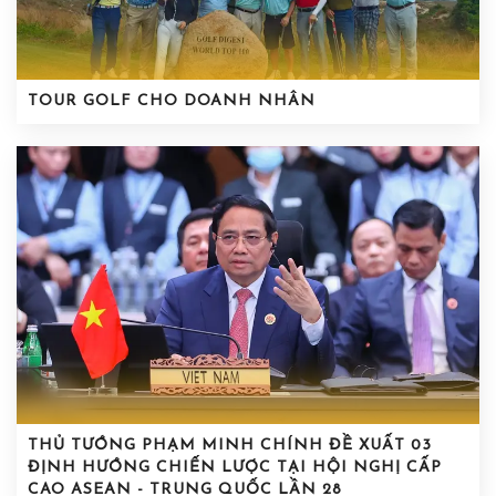
TOUR GOLF CHO DOANH NHÂN
THỦ TƯỚNG PHẠM MINH CHÍNH ĐỀ XUẤT 03
ĐỊNH HƯỚNG CHIẾN LƯỢC TẠI HỘI NGHỊ CẤP
CAO ASEAN - TRUNG QUỐC LẦN 28