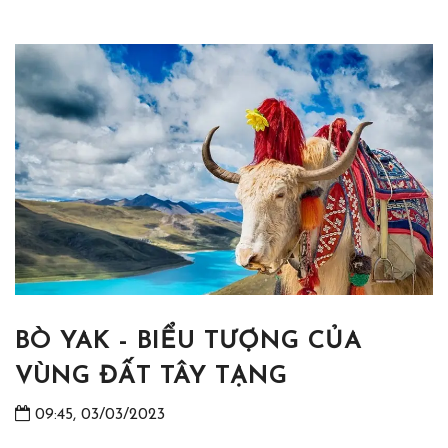
BÒ YAK - BIỂU TƯỢNG CỦA
VÙNG ĐẤT TÂY TẠNG
09:45, 03/03/2023