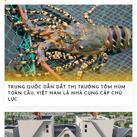
TRUNG QUỐC DẪN DẮT THỊ TRƯỜNG TÔM HÙM
TOÀN CẦU, VIỆT NAM LÀ NHÀ CUNG CÂP CHỦ
LỰC